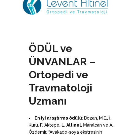
ÖDÜL ve
ÜNVANLAR –
Ortopedi ve
Travmatoloji
Uzmanı
En iyi ara
ş
t
ı
rma
ö
d
ü
l
ü
: Bozan, M.E., İ.
Kuru, F. Aktepe,
L
.
Alt
ı
nel,
Maralcan ve A.
Özdemir, “Avakado-soya ekstresinin