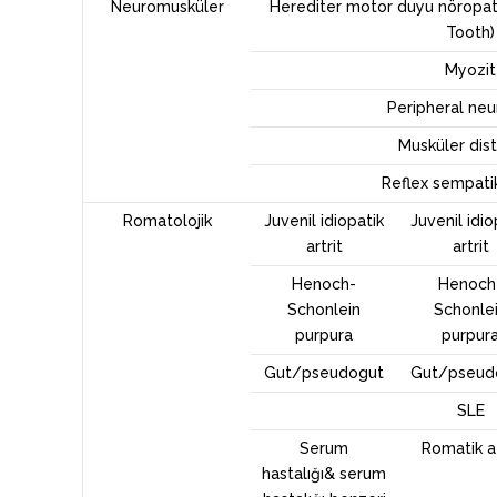
Neuromusküler
Herediter motor duyu nöropatil
Tooth)
Myozit
Peripheral ne
Musküler dist
Reflex sempatik
Romatolojik
Juvenil idiopatik
Juvenil idio
artrit
artrit
Henoch-
Henoch
Schonlein
Schonle
purpura
purpur
Gut/pseudogut
Gut/pseud
SLE
Serum
Romatik a
hastalığı& serum