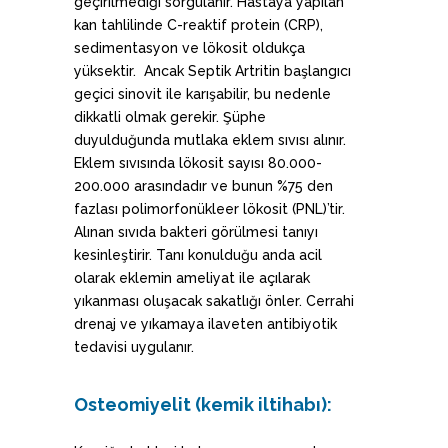
geçirilmediği sorgulanır. Hastaya yapılan
kan tahlilinde C-reaktif protein (CRP),
sedimentasyon ve lökosit oldukça
yüksektir. Ancak Septik Artritin başlangıcı
geçici sinovit ile karışabilir, bu nedenle
dikkatli olmak gerekir. Şüphe
duyulduğunda mutlaka eklem sıvısı alınır.
Eklem sıvısında lökosit sayısı 80.000-
200.000 arasındadır ve bunun %75 den
fazlası polimorfonükleer lökosit (PNL)’tir.
Alınan sıvıda bakteri görülmesi tanıyı
kesinleştirir. Tanı konulduğu anda acil
olarak eklemin ameliyat ile açılarak
yıkanması oluşacak sakatlığı önler. Cerrahi
drenaj ve yıkamaya ilaveten antibiyotik
tedavisi uygulanır.
Osteomiyelit (kemik iltihabı):