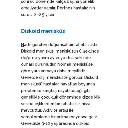
sonraki dönemde kalça başına yönelik
ameliyatlar yapılır. Perthes hastalığının
süreci 2 -2.5 yıldır.
Diskoid menisküs
N
adir görülen doğumsal bir rahatsızlıktır.
Diskoid menisküs, menisküsün C şeklinde
değil de yarım ay veya disk şeklinde
olması durumudur. Normal menisküse
göre yaralanmaya daha meyillidir.
Genelde dış menisküste görülür. Diskoid
menisküslü hastalar, hayatları boyunca
problemle karşılaşmayabileceği gibi,
genellikle çocukluk döneminde dizde klik
sesine eşlik eden bir rahatsızlık hissi
mevcuttur. Aktivite artışı ile
semptomlarda bir artma meydana gelir.
Genellikle 3-12 yaş arasında diskoid