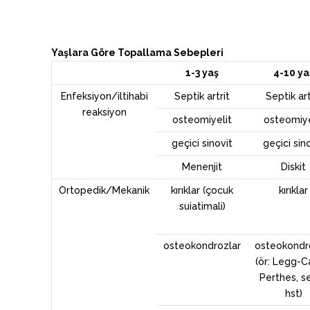
Yaşlara Göre Topallama Sebepleri
1-3 yaş
4-10 ya
Enfeksiyon/iltihabi
Septik artrit
Septik art
reaksiyon
osteomiyelit
osteomiye
geçici sinovit
geçici sin
Menenjit
Diskit
Ortopedik/Mekanik
kırıklar (çocuk
kırıklar
suiatimali)
osteokondrozlar
osteokondr
(ör: Legg-C
Perthes, s
hst)