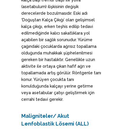
kalça başı (femur başı) ile yuva
(asetabulum) ilişkisinin değişik
derecelerde bozulmasıdır. Eski adı
‘Doğuştan Kalça Çıkığı’ olan gelişimsel
kalça çıkığı, erken teşhis edilip tedavi
edilmediğinde kalıcı sakatlıklara yol
açabilen bir sağlık sorunudur. Yürüme
çağındaki çocuklarda ağrısız topallama
olduğunda muhakkak şüphelenilmesi
gereken bir hastalıktır. Genellikle uzun
aktivite ile ortaya çıkan hafif ağrı ve
topallamada artış görülür. Röntgenle tanı
konur. Yürüyen çocukta tanı
konulduğunda kalçayı yerine getirme
veya asetabular çatıyı geliştirmek için
cerrahi tedavi gerekir.
Maligniteler/ Akut
Lenfoblastik Lösemi (ALL)