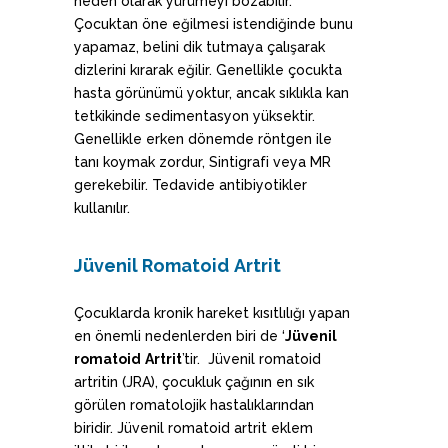
neden olarak yürümeyi bozabilir.
Çocuktan öne eğilmesi istendiğinde bunu
yapamaz, belini dik tutmaya çalışarak
dizlerini kırarak eğilir. Genellikle çocukta
hasta görünümü yoktur, ancak sıklıkla kan
tetkikinde sedimentasyon yüksektir.
Genellikle erken dönemde röntgen ile
tanı koymak zordur, Sintigrafi veya MR
gerekebilir. Tedavide antibiyotikler
kullanılır.
Jü
venil Romatoid
Artrit
Çocuklarda kronik hareket kısıtlılığı yapan
en önemli nedenlerden biri de ‘
Jü
venil
romatoid
Artrit
’tir. Jüvenil romatoid
artritin (JRA), çocukluk çağının en sık
görülen romatolojik hastalıklarından
biridir. Jüvenil romatoid artrit eklem