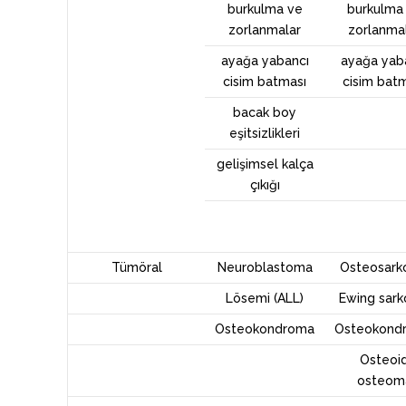
burkulma ve
burkulma
zorlanmalar
zorlanma
ayağa yabancı
ayağa yab
cisim batması
cisim bat
bacak boy
eşitsizlikleri
gelişimsel kalça
çıkığı
Tümöral
Neuroblastoma
Osteosar
Lösemi (ALL)
Ewing sar
Osteokondroma
Osteokond
Osteoi
osteom