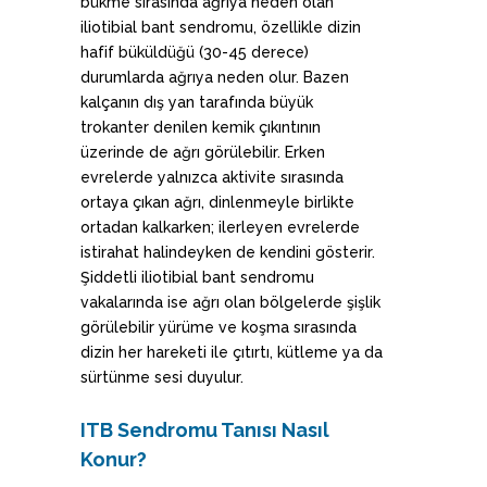
bükme sırasında ağrıya neden olan
iliotibial bant sendromu, özellikle dizin
hafif büküldüğü (30-45 derece)
durumlarda ağrıya neden olur. Bazen
kalçanın dış yan tarafında büyük
trokanter denilen kemik çıkıntının
üzerinde de ağrı görülebilir. Erken
evrelerde yalnızca aktivite sırasında
ortaya çıkan ağrı, dinlenmeyle birlikte
ortadan kalkarken; ilerleyen evrelerde
istirahat halindeyken de kendini gösterir.
Şiddetli iliotibial bant sendromu
vakalarında ise ağrı olan bölgelerde şişlik
görülebilir yürüme ve koşma sırasında
dizin her hareketi ile çıtırtı, kütleme ya da
sürtünme sesi duyulur.
ITB Sendromu Tanısı Nasıl
Konur?