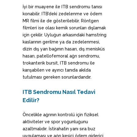
İyi bir muayene ile ITB sendromu tanısı
konabilir. ITB’deki zedelenme ve ödem
MR filmi ile de gösterilebilir. Röntgen
filmleri ise olası kemik sorunları dışlamak
için çekilir. Uyluğun arkasındaki hamstring
kaslarının gerilme ya da zedelenmesi,
dizin dış yan bağının hasarı, dış menisküs
hasarı, patellofemoral ağrı sendromu,
trokanterik bursit, ITB sendromu ile
karışabilen ve ayırıcı tanıda akılda
tutulması gereken sorunlardandır.
ITB Sendromu Nasıl Tedavi
Edilir?
Öncelikle ağrının kontrolü için fiziksel
aktiviteler ve spor yoğunluğunu
azaltmalıdır. İstirahatin yanı sıra buz
uygulaması ve ağrı kesici ödem giderici