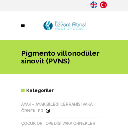
Pigmento villonodüler
sinovit (PVNS)
Kategoriler
AYAK – AYAK BİLEĞİ CERRAHİSİ VAKA
ÖRNEKLERİ
(3)
ÇOCUK ORTOPEDİSİ VAKA ÖRNEKLERİ