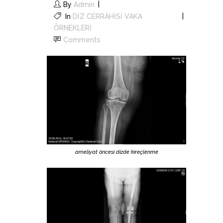
By
Admin
In
DİZ CERRAHİSİ VAKA
ÖRNEKLERİ
Comments
ameliyat öncesi dizde kireçlenme