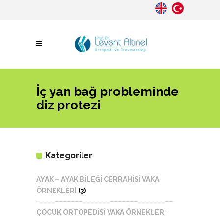
İç yan bağ probleminde
diz protezi
Kategoriler
AYAK – AYAK BİLEĞİ CERRAHİSİ VAKA
ÖRNEKLERİ
(3)
ÇOCUK ORTOPEDİSİ VAKA ÖRNEKLERİ