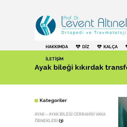
HAKKIMDA
DİZ
KALÇA
İLETİŞİM
Ayak bileği kıkırdak transf
Kategoriler
AYAK – AYAK BİLEĞİ CERRAHİSİ VAKA
ÖRNEKLERİ
(3)