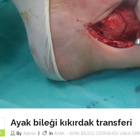
Ayak bileği kıkırdak transferi
1
b
By
Admin
In
AYAK - AYAK BİLEĞİ CERRAHİSİ VAKA ÖR