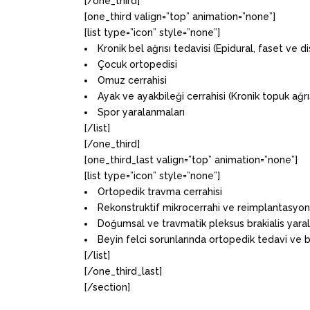
[/one_third]
[one_third valign=”top” animation=”none”]
[list type=”icon” style=”none”]
Kronik bel ağrısı tedavisi (Epidural, faset ve d
Çocuk ortopedisi
Omuz cerrahisi
Ayak ve ayakbileği cerrahisi (Kronik topuk ağ
Spor yaralanmaları
[/list]
[/one_third]
[one_third_last valign=”top” animation=”none”]
[list type=”icon” style=”none”]
Ortopedik travma cerrahisi
Rekonstruktif mikrocerrahi ve reimplantasyon
Doğumsal ve travmatik pleksus brakialis yara
Beyin felci sorunlarında ortopedik tedavi ve 
[/list]
[/one_third_last]
[/section]