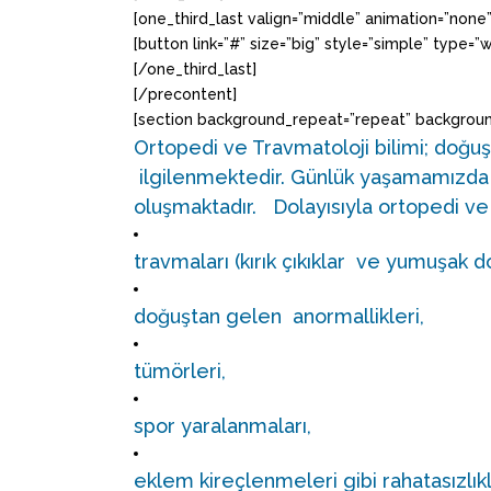
[one_third_last valign=”middle” animation=”none”
[button link=”#” size=”big” style=”simple” type=”
[/one_third_last]
[/precontent]
[section background_repeat=”repeat” backgroun
Ortopedi ve Travmatoloji bilimi; doğuş
ilgilenmektedir. Günlük yaşamamızda ö
oluşmaktadır. Dolayısıyla ortopedi ve t
travmaları (kırık çıkıklar ve yumuşak d
doğuştan gelen anormallikleri,
tümörleri,
spor yaralanmaları,
eklem kireçlenmeleri gibi rahatasızlıkl