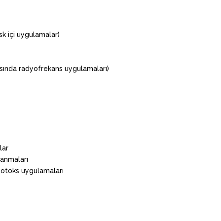
isk içi uygulamalar)
rısında radyofrekans uygulamaları)
lar
lanmaları
botoks uygulamaları