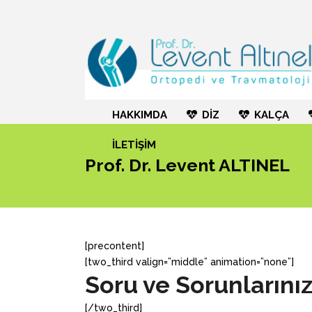
HAKKIMDA
DİZ
KALÇA
İLETİŞİM
Prof. Dr. Levent ALTINEL
[precontent]
[two_third valign=”middle” animation=”none”]
Soru ve Sorunlarınız
[/two_third]