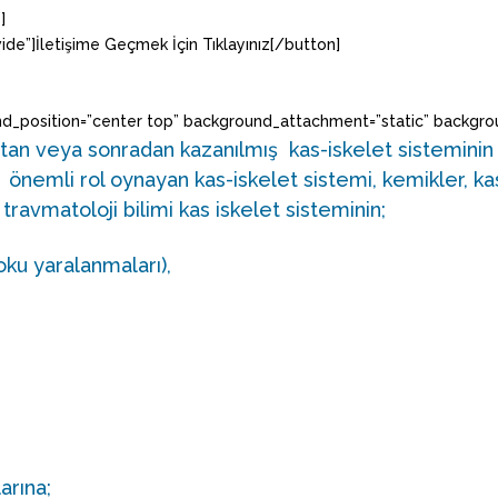
]
wide”]İletişime Geçmek İçin Tıklayınız[/button]
d_position=”center top” background_attachment=”static” backgrou
tan veya sonradan kazanılmış kas-iskelet sisteminin ha
nemli rol oynayan kas-iskelet sistemi, kemikler, kas
ravmatoloji bilimi kas iskelet sisteminin;
oku yaralanmaları),
arına;