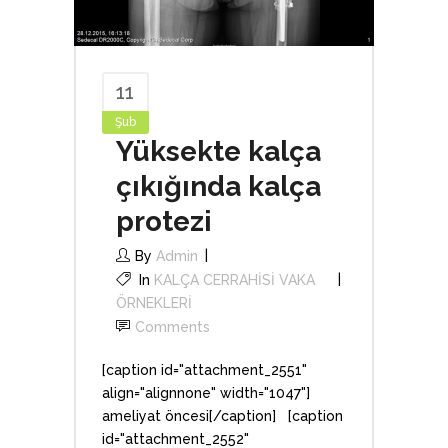
11
Şub
Yüksekte kalça
çıkığında kalça
protezi
By
Admin
In
KALÇA CERRAHİSİ VAKA
ÖRNEKLERİ
Comments
[caption id="attachment_2551"
align="alignnone" width="1047"]
ameliyat öncesi[/caption] [caption
id="attachment_2552"