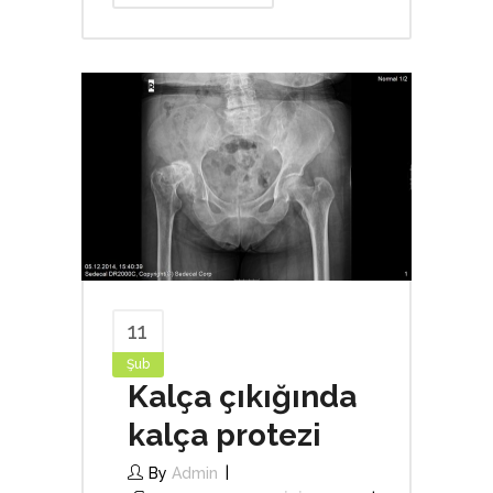
11
Şub
Kalça çıkığında
kalça protezi
By
Admin