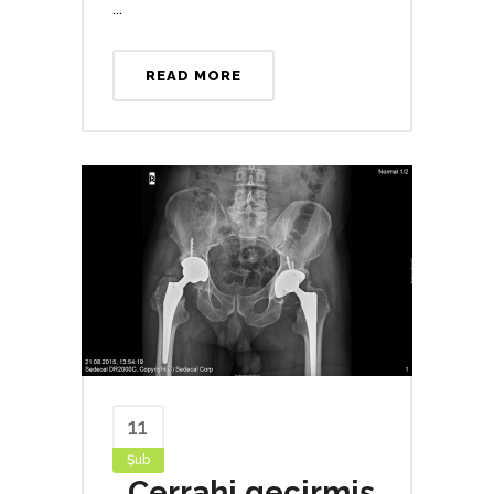
...
READ MORE
11
Şub
Cerrahi geçirmiş