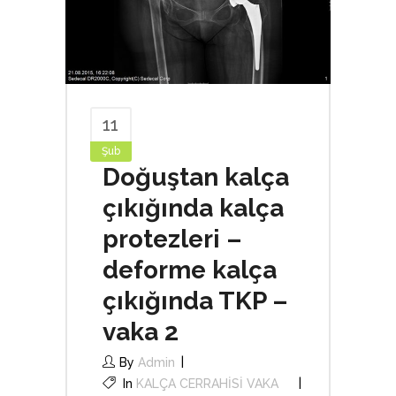
11
Şub
Doğuştan kalça
çıkığında kalça
protezleri –
deforme kalça
çıkığında TKP –
vaka 2
By
Admin
In
KALÇA CERRAHİSİ VAKA