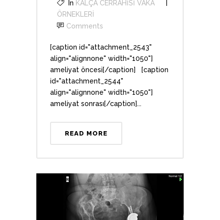
In
KALÇA CERRAHİSİ VAKA
ÖRNEKLERİ
Comments
[caption id="attachment_2543"
align="alignnone" width="1050"]
ameliyat öncesi[/caption] [caption
id="attachment_2544"
align="alignnone" width="1050"]
ameliyat sonrası[/caption]...
READ MORE