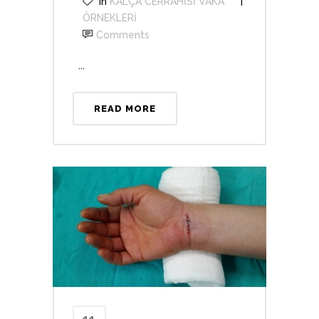
In
KALÇA CERRAHİSİ VAKA
ÖRNEKLERİ
Comments
...
READ MORE