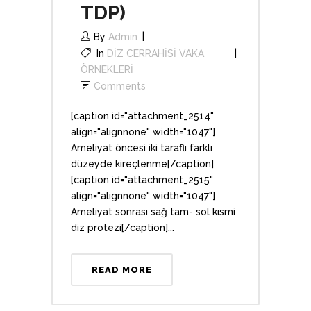
TDP)
By
Admin
In
DİZ CERRAHİSİ VAKA
ÖRNEKLERİ
Comments
[caption id="attachment_2514"
align="alignnone" width="1047"]
Ameliyat öncesi iki taraflı farklı
düzeyde kireçlenme[/caption]
[caption id="attachment_2515"
align="alignnone" width="1047"]
Ameliyat sonrası sağ tam- sol kısmi
diz protezi[/caption]...
READ MORE