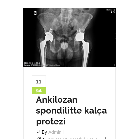
11
Şub
Ankilozan
spondilitte kalça
protezi
By
Admin