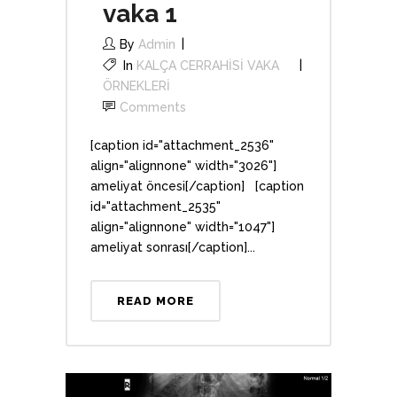
vaka 1
By
Admin
In
KALÇA CERRAHİSİ VAKA
ÖRNEKLERİ
Comments
[caption id="attachment_2536"
align="alignnone" width="3026"]
ameliyat öncesi[/caption] [caption
id="attachment_2535"
align="alignnone" width="1047"]
ameliyat sonrası[/caption]...
READ MORE