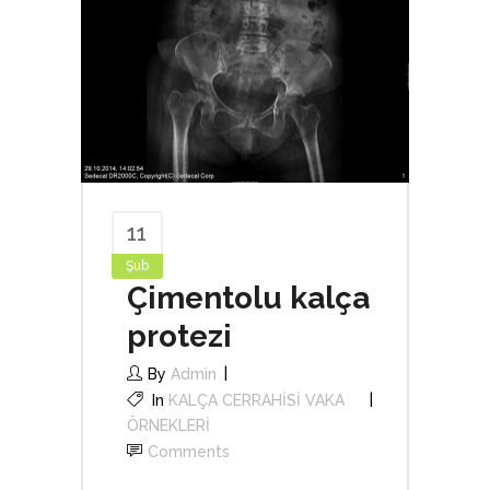
11
Şub
Çimentolu kalça
protezi
By
Admin
In
KALÇA CERRAHİSİ VAKA
ÖRNEKLERİ
Comments