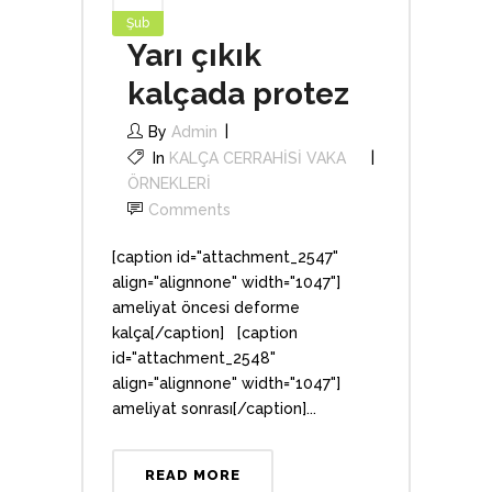
Şub
Yarı çıkık
kalçada protez
By
Admin
In
KALÇA CERRAHİSİ VAKA
ÖRNEKLERİ
Comments
[caption id="attachment_2547"
align="alignnone" width="1047"]
ameliyat öncesi deforme
kalça[/caption] [caption
id="attachment_2548"
align="alignnone" width="1047"]
ameliyat sonrası[/caption]...
READ MORE