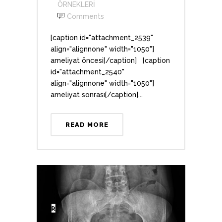
ÖRNEKLERİ
Comments
[caption id="attachment_2539"
align="alignnone" width="1050"]
ameliyat öncesi[/caption] [caption
id="attachment_2540"
align="alignnone" width="1050"]
ameliyat sonrası[/caption]...
READ MORE