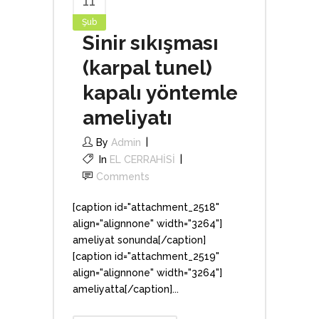
11
Şub
Sinir sıkışması
(karpal tunel)
kapalı yöntemle
ameliyatı
By
Admin
In
EL CERRAHİSİ
Comments
[caption id="attachment_2518"
align="alignnone" width="3264"]
ameliyat sonunda[/caption]
[caption id="attachment_2519"
align="alignnone" width="3264"]
ameliyatta[/caption]...