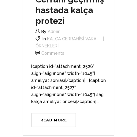
hastada kalça
protezi
By
Admin
In
KALÇA CERRAHİSİ VAKA
ÖRNEKLERİ
Comments
[caption id="attachment_2526"
align="alignnone" width="1045"]
ameliyat sonrası[/caption] [caption
id="attachment_2527"
align="alignnone" width="1045"] sağ
kalça ameliyat öncesi[/caption]...
READ MORE